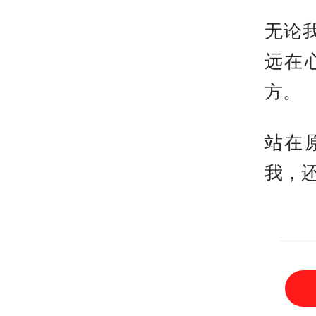
无论
远在
方。
站在
我，