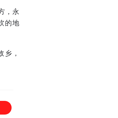
方，永
软的地
故乡，