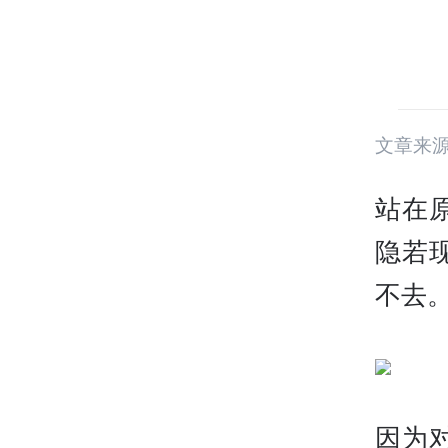
文章来
站在
隐若
不去
因为