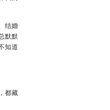
、结婚
总默默
不知道
，都藏