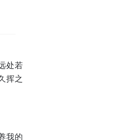
远处若
久挥之
养我的